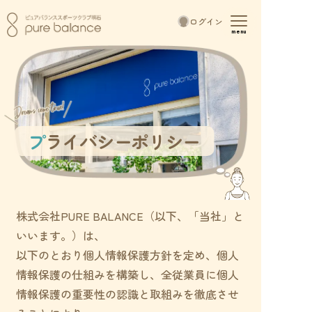
toggle
ログイン
navigation
menu
プライバシーポリシー
株式会社PURE BALANCE（以下、「当社」と
いいます。）は、
以下のとおり個人情報保護方針を定め、個人
情報保護の仕組みを構築し、全従業員に個人
情報保護の重要性の認識と取組みを徹底させ