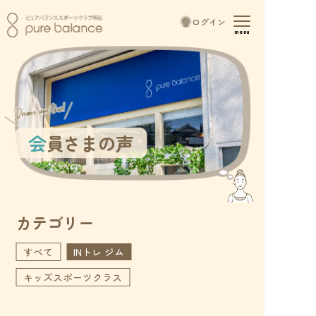
toggle
ログイン
navigation
menu
会員さまの声
カテゴリー
すべて
INトレ ジム
キッズスポーツクラス